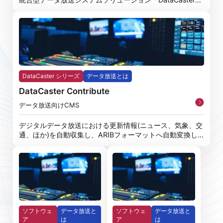
M3」
DataCaster シリーズ
データ放送とは
DataCaster Contribute
データ放送向けCMS
デジタルデータ放送における更新情報(ニュース、気象、交
通、ほか)を自動収集し、ARIBフォーマットへ自動変換し
データ放送
ソフトウェ
データ放送と
ソフトウェ
データ放送と
ア
は
ア
は