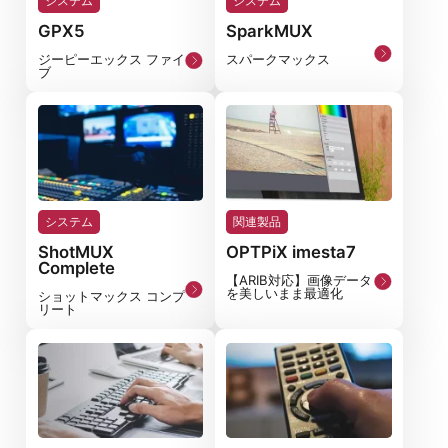
システム
システム
GPX5
SparkMUX
ジーピーエックス ファイ
スパークマックス
ブ
システム
関連製品
ShotMUX
OPTPiX imesta7
Complete
【ARIB対応】画像データ
を美しいまま最適化
ショットマックス コンプ
リート