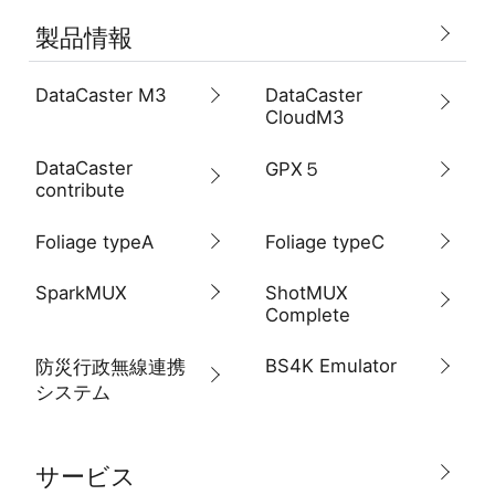
製品情報
DataCaster M3
DataCaster
CloudM3
DataCaster
GPX５
contribute
Foliage typeA
Foliage typeC
SparkMUX
ShotMUX
Complete
BS4K Emulator
防災行政無線連携
システム
サービス