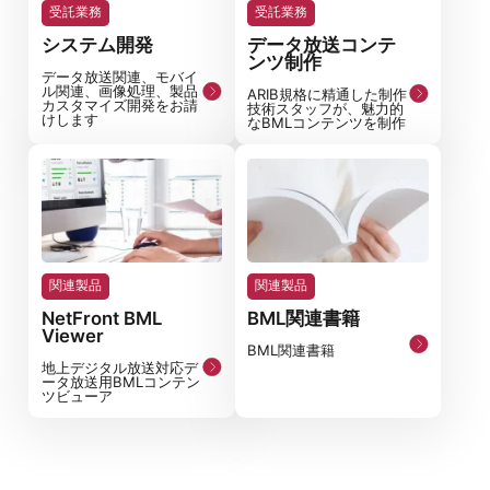
受託業務
受託業務
システム開発
データ放送コンテ
ンツ制作
データ放送関連、モバイ
ル関連、画像処理、製品
ARIB規格に精通した制作
カスタマイズ開発をお請
技術スタッフが、魅力的
けします
なBMLコンテンツを制作
関連製品
関連製品
NetFront BML
BML関連書籍
Viewer
BML関連書籍
地上デジタル放送対応デ
ータ放送用BMLコンテン
ツビューア