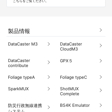
こちらをご覧ください。
製品情報
DataCaster M3
DataCaster
CloudM3
DataCaster
GPX５
contribute
Foliage typeA
Foliage typeC
SparkMUX
ShotMUX
Complete
BS4K Emulator
防災行政無線連携
システム