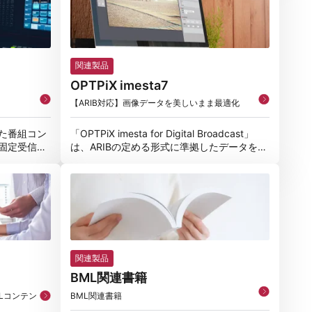
関連製品
OPTPiX imesta7
【ARIB対応】画像データを美しいまま最適化
た番組コン
「OPTPiX imesta for Digital Broadcast」
固定受信機
は、ARIBの定める形式に準拠したデータを作
うことが可
成
関連製品
BML関連書籍
Lコンテン
BML関連書籍