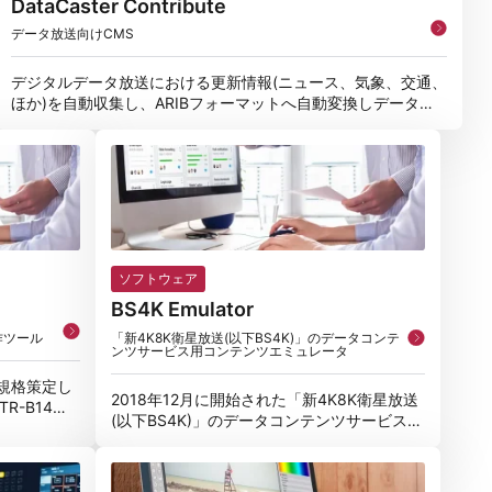
DataCaster Contribute
データ放送向けCMS
デジタルデータ放送における更新情報(ニュース、気象、交通、
ほか)を自動収集し、ARIBフォーマットへ自動変換しデータ放
送
ソフトウェア
BS4K Emulator
作ツール
「新4K8K衛星放送(以下BS4K)」のデータコンテ
ンツサービス用コンテンツエミュレータ
が規格策定し
2018年12月に開始された「新4K8K衛星放送
TR-B14
(以下BS4K)」のデータコンテンツサービス用
コンテンツエミュレータです