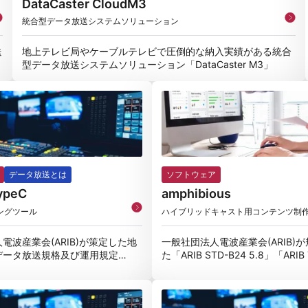
DataCaster CloudM3
統合型データ放送システムソリューション
送
地上テレビ局やケーブルテレビで圧倒的な納入実績がある統合
型データ放送システムソリューション「DataCaster M3」
データ放送とは
ソフトウェア
typeC
amphibious
ングツール
ハイブリッドキャスト用コンテンツ制
電波産業会(ARIB)が策定した地
一般社団法人電波産業会(ARIB)
データ放送規格及び運用規定
た「ARIB STD-B24 5.8」「ARIB 
B24,ARIB
5.2」「