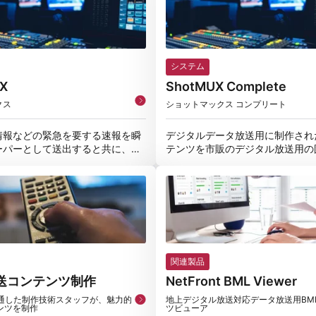
システム
X
ShotMUX Complete
クス
ショットマックス コンプリート
情報などの緊急を要する速報を瞬
デジタルデータ放送用に制作され
ーパーとして送出すると共に、デ
テンツを市販のデジタル放送用の
制御可能なイベントメッセージも
やワンセグ受信機で動作確認を行
関連製品
送コンテンツ制作
NetFront BML Viewer
精通した制作技術スタッフが、魅力的
地上デジタル放送対応データ放送用BM
ンツを制作
ツビューア