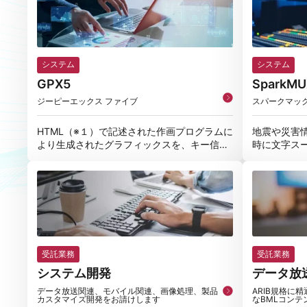
システム
システム
GPX5
SparkMU
ジーピーエックス ファイブ
スパークマッ
HTML（※１）で記述された作画プログラムに
地震や災害
より生成されたグラフィックスを、キー信号
時に文字ス
付きの放送用ビデオ信号 (HD-SD
ータ放送を
受託業務
受託業務
システム開発
データ放
データ放送関連、モバイル関連、画像処理、製品
ARIB規格に
カスタマイズ開発をお請けします
なBMLコンテ