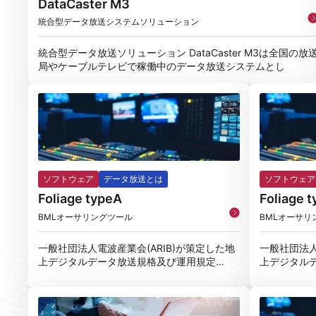
DataCaster M3
統合型データ放送システムソリューション
統合型データ放送ソリューション DataCaster M3は全国の放
局やケーブルテレビで稼働中のデータ放送システムとし
ソフトウェア
データ放送とは
ソフトウェア
Foliage typeA
Foliage 
BMLオーサリングツール
BMLオーサリ
一般社団法人電波産業会(ARIB)が策定した地
一般社団法人
上デジタルデータ放送規格及び運用規定
上デジタル
(ARIB STD B24,ARIB
(ARIB STD 