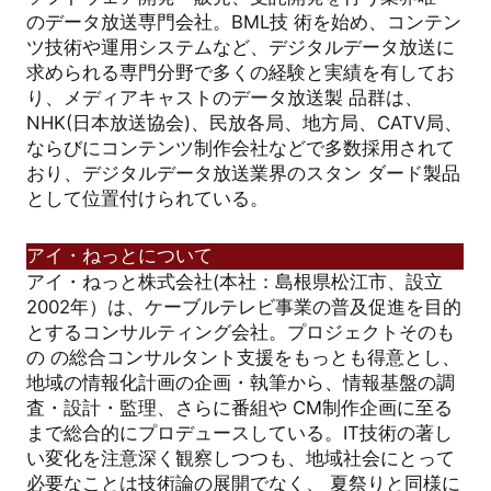
のデータ放送専門会社。BML技 術を始め、コンテン
ツ技術や運用システムなど、デジタルデータ放送に
求められる専門分野で多くの経験と実績を有してお
り、メディアキャストのデータ放送製 品群は、
NHK(日本放送協会)、民放各局、地方局、CATV局、
ならびにコンテンツ制作会社などで多数採用されて
おり、デジタルデータ放送業界のスタン ダード製品
として位置付けられている。
アイ・ねっとについて
アイ・ねっと株式会社(本社：島根県松江市、設立
2002年）は、ケーブルテレビ事業の普及促進を目的
とするコンサルティング会社。プロジェクトそのも
の の総合コンサルタント支援をもっとも得意とし、
地域の情報化計画の企画・執筆から、情報基盤の調
査・設計・監理、さらに番組や CM制作企画に至る
まで総合的にプロデュースしている。IT技術の著し
い変化を注意深く観察しつつも、地域社会にとって
必要なことは技術論の展開でなく、 夏祭りと同様に