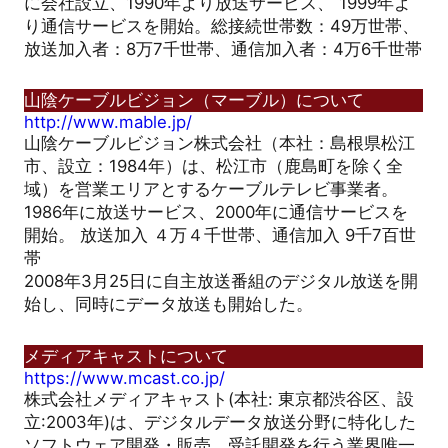
に会社設立、1990年より放送サービス、 1999年よ
り通信サービスを開始。総接続世帯数：49万世帯、
放送加入者：8万7千世帯、通信加入者：4万6千世帯
山陰ケーブルビジョン（マーブル）について
http://www.mable.jp/
山陰ケーブルビジョン株式会社（本社：島根県松江
市、設立：1984年）は、松江市（鹿島町を除く全
域）を営業エリアとするケーブルテレビ事業者。
1986年に放送サービス、2000年に通信サービスを
開始。 放送加入 ４万４千世帯、通信加入 9千7百世
帯
2008年3月25日に自主放送番組のデジタル放送を開
始し、同時にデータ放送も開始した。
メディアキャストについて
https://www.mcast.co.jp/
株式会社メディアキャスト(本社: 東京都渋谷区、設
立:2003年)は、デジタルデータ放送分野に特化した
ソフトウェア開発・販売、受託開発を行う業界唯一