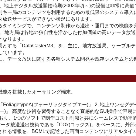
、地上デジタル放送開始時期(2003年頃～)の設備は非常に高価
列キー局のコンテンツを利用するための最低限のシステム導入
タ放送サービスができない状況にあります。
るタイミングで、コンテンツ制作から送出・運用までの機能を
ることで、地方局は各地の独自性を活かした付加価値の高いデータ放
となります。
する「DataCasterM3」を、主に、地方放送局、ケーブル
しています。
に、データ放送に関する各種システム開発や既存システムとの
機能を搭載したオーサリング端末。
liagetypeA(フォーリッジタイプエー)」
2. 地上ワンセグ
ー)」
高度な技術を習得することなく直感的なGUI操作で容易に
おり、1つのソフトで制作コスト削減と共にシームレスで効率
ータ放送送出技術である「COx(コックス)」をベースに、外部
れる情報を、BCMLで記述した画面コンテンツにリアルタイ