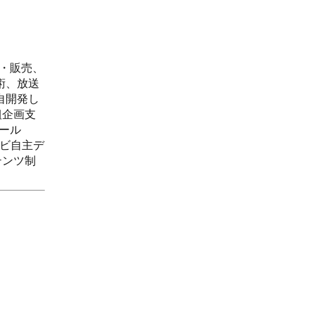
発・販売、
技術、放送
自開発し
組企画支
ツール
レビ自主デ
テンツ制