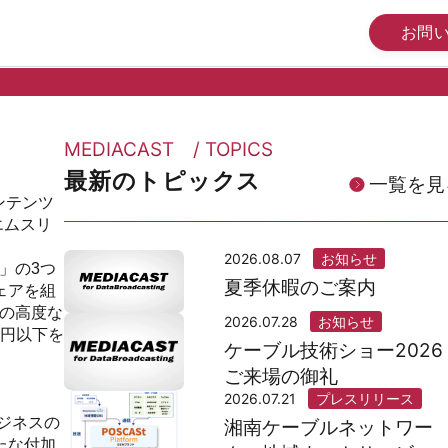
お問
MEDIACAST / TOPICS
最新のトピックス
一覧を見
ンテンツ
エムスリ
2026.08.07
お知らせ
」の3つ
夏季休暇のご案内
ェアを組
有の高度な
2026.07.28
お知らせ
万円以下を
ケーブル技術ショー2026
ご来場の御礼
2026.07.21
プレスリリース
ジネスの
湘南ケーブルネットワー
たな付加