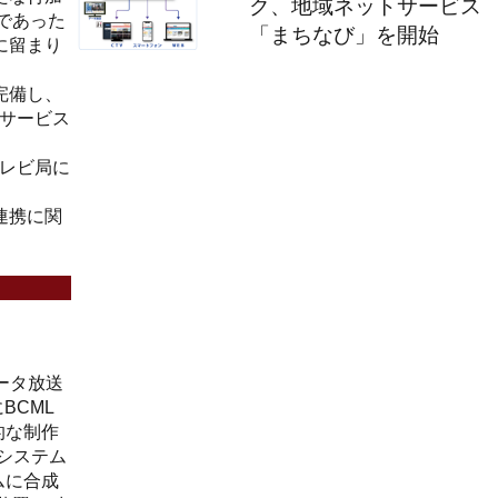
ク、地域ネットサービス
であった
「まちなび」を開始
に留まり
完備し、
送サービス
テレビ局に
連携に関
データ放送
BCML
的な制作
システム
ムに合成