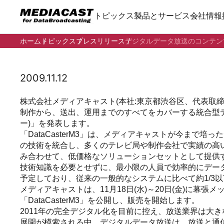
トピックス
製品とサービス
会社情報
ホーム
トピックス
プレスリリース
デジタルデータ放送のコンテンツ
2009.11.12
株式会社メディアキャスト(本社:東京都渋谷区、代表取
制作から、送出、運用までのすべてをカバーする統合型データ
ー)」を発表します。
「DataCasterM3」は、メディアキャストが今まで
の技術を統合し、多くのテレビ局や制作会社で実績の高
み合わせて、低価格なソリューションセットとして提供する
技術知識を必要とせずに、最小限の人員で効率的にデータ
予定しており、従来の一般的なシステムに比べて約1/3
メディアキャストは、11月18日(水)～20日(金)に幕張メッ
「DataCasterM3」を公開し、販売を開始します。
2011年の完全デジタル化を目前に控え、放送業界は大
展開が模索される中、デジタルデータ放送は、放送と通