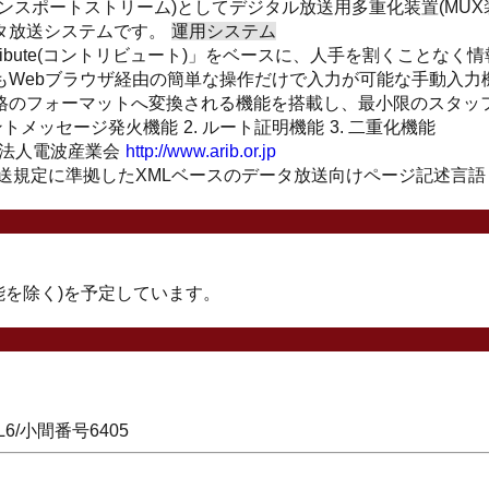
ランスポートストリーム)としてデジタル放送用多重化装置(MUX
タ放送システムです。
運用システム
ibute(コントリビュート)」をベースに、人手を割くことなく
もWebブラウザ経由の簡単な操作だけで入力が可能な手動入力
B規格のフォーマットへ変換される機能を搭載し、最小限のスタッ
ベントメッセージ発火機能
2. ルート証明機能
3. 二重化機能
ss)社団法人電波産業会
http://www.arib.or.jp
放送規定に準拠したXMLベースのデータ放送向けページ記述言語
能を除く)を予定しています。
/小間番号6405