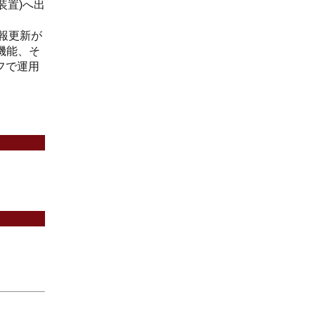
装置)へ出
情報更新が
機能、そ
フで運用