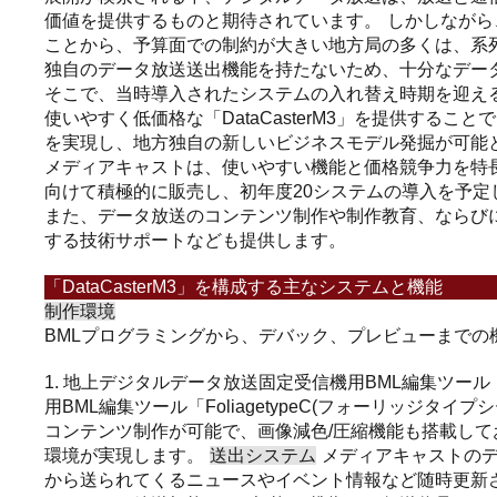
価値を提供するものと期待されています。
しかしながら
ことから、予算面での制約が大きい地方局の多くは、系
独自のデータ放送送出機能を持たないため、十分なデー
そこで、当時導入されたシステムの入れ替え時期を迎え
使いやすく低価格な「DataCasterM3」を提供す
を実現し、地方独自の新しいビジネスモデル発掘が可能
メディアキャストは、使いやすい機能と価格競争力を特長と
向けて積極的に販売し、初年度20システムの導入を予定
また、データ放送のコンテンツ制作や制作教育、ならび
する技術サポートなども提供します。
「DataCasterM3」を構成する主なシステムと機能
BMLプログラミングから、デバック、プレビューまでの
1. 地上デジタルデータ放送固定受信機用BML編集ツール「Fo
用BML編集ツール「FoliagetypeC(フォーリッジタイプシ
コンテンツ制作が可能で、画像減色/圧縮機能も搭載して
環境が実現します。
送出システム
メディアキャストのデ
から送られてくるニュースやイベント情報など随時更新さ