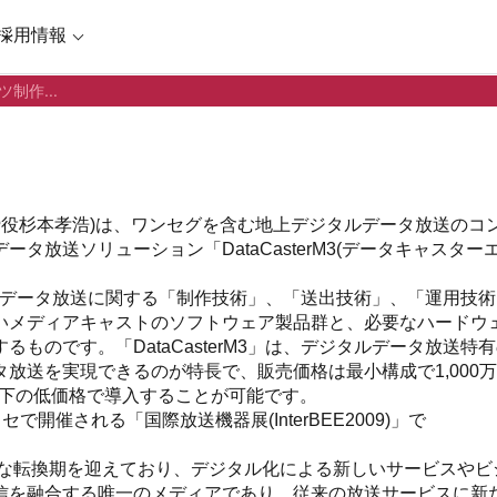
採用情報
制作...
締役杉本孝浩)は、ワンセグを含む地上デジタルデータ放送のコ
放送ソリューション「DataCasterM3(データキャスター
培ったデータ放送に関する「制作技術」、「送出技術」、「運用技術
いメディアキャストのソフトウェア製品群と、必要なハードウ
ものです。「DataCasterM3」は、デジタルデータ放送特
放送を実現できるのが特長で、販売価格は最小構成で1,000
以下の低価格で導入することが可能です。
セで開催される「国際放送機器展(InterBEE2009)」で
きな転換期を迎えており、デジタル化による新しいサービスやビ
信を融合する唯一のメディアであり、従来の放送サービスに新