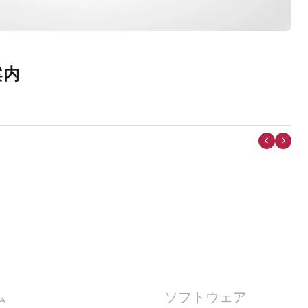
20
ョー2026 ご来場の御礼
ム
ソフトウェア