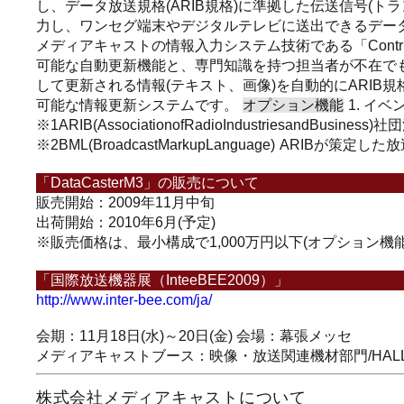
し、データ放送規格(ARIB規格)に準拠した伝送信号(ト
力し、ワンセグ端末やデジタルテレビに送出できるデー
メディアキャストの情報入力システム技術である「Contr
可能な自動更新機能と、専門知識を持つ担当者が不在で
して更新される情報(テキスト、画像)を自動的にARI
可能な情報更新システムです。
オプション機能
1. イ
※1ARIB(AssociationofRadioIndustriesandBusine
※2BML(BroadcastMarkupLanguage)
ARIBが策定した
「DataCasterM3」の販売について
販売開始：2009年11月中旬
出荷開始：2010年6月(予定)
※販売価格は、最小構成で1,000万円以下(オプション機
「国際放送機器展（InteeBEE2009）」
http://www.inter-bee.com/ja/
会期：11月18日(水)～20日(金) 会場：幕張メッセ
メディアキャストブース：映像・放送関連機材部門/HALL6
株式会社メディアキャストについて