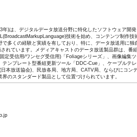
003年)は、デジタルデータ放送分野に特化したソフトウェア開
adcastMarkupLanguage)技術を始め、コンテンツ制作
野で多くの経験と実績を有しており、特に、データ放送用に独
価されています。メディアキャストのデータ放送製品群は、番
(固定受信用/ワンセグ受信用)「Foliageシリーズ」、画像編集
MUX」、テンプレート型番組更新ツール「DDC-Cue」、ケーブルテ
、NHK(日本放送協会)、民放各局、地方局、CATV局、ならびにコン
業界のスタンダード製品として位置づけられています。
.jp