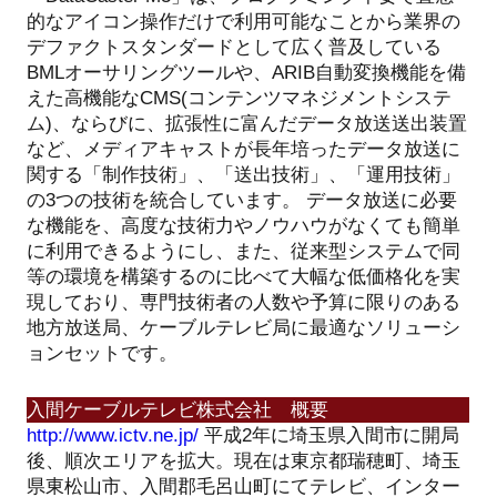
的なアイコン操作だけで利用可能なことから業界の
デファクトスタンダードとして広く普及している
BMLオーサリングツールや、ARIB自動変換機能を備
えた高機能なCMS(コンテンツマネジメントシステ
ム)、ならびに、拡張性に富んだデータ放送送出装置
など、メディアキャストが長年培ったデータ放送に
関する「制作技術」、「送出技術」、「運用技術」
の3つの技術を統合しています。
データ放送に必要
な機能を、高度な技術力やノウハウがなくても簡単
に利用できるようにし、また、従来型システムで同
等の環境を構築するのに比べて大幅な低価格化を実
現しており、専門技術者の人数や予算に限りのある
地方放送局、ケーブルテレビ局に最適なソリューシ
ョンセットです。
入間ケーブルテレビ株式会社 概要
http://www.ictv.ne.jp/
平成2年に埼玉県入間市に開局
後、順次エリアを拡大。現在は東京都瑞穂町、埼玉
県東松山市、入間郡毛呂山町にてテレビ、インター