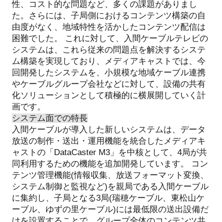
性、コスト的な問題など、多くの課題がありまし
た。さらには、子局側におけるコンテンツ構築の自
由度がなく、地域特性を活かしたコンテンツ配信は
困難でした。
これに対して、入間ケーブルテレビの
システムは、これら従来の問題点を解決するシステ
ム構築を実現しており、メディアキャストでは、今
回開発したシステムを、小規模な地域ケーブル連携
やケーブルグループ会社などに対して、設備の共有
化ソリューションとして積極的に横展開していく計
画です。
システム面での特長
入間ケーブルが導入した新しいシステムは、データ
放送の制作・送出・運用機能を統合したメディアキ
ャストの「DataCaster M3」を中核として、4局が共
同利用するための機能を追加開発しています。
コン
テンツ管理機能(情報収集、放送フォーマット変換、
システム制御と監視など)を親局である入間ケーブル
に集約し、子局となる3局(瑞穂ケーブル、東松山ケ
ーブル、ゆずの里ケーブル)には最低限の送出設備だ
けを設置することで、グループ全体のコンテンツ共