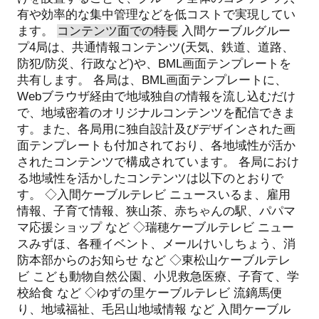
有や効率的な集中管理などを低コストで実現してい
ます。
コンテンツ面での特長
入間ケーブルグルー
プ4局は、共通情報コンテンツ(天気、鉄道、道路、
防犯/防災、行政など)や、BML画面テンプレートを
共有します。
各局は、BML画面テンプレートに、
Webブラウザ経由で地域独自の情報を流し込むだけ
で、地域密着のオリジナルコンテンツを配信できま
す。また、各局用に独自設計及びデザインされた画
面テンプレートも付加されており、各地域性が活か
されたコンテンツで構成されています。
各局におけ
る地域性を活かしたコンテンツは以下のとおりで
す。
◇入間ケーブルテレビ
ニュースいるま、雇用
情報、子育て情報、狭山茶、赤ちゃんの駅、パパマ
マ応援ショップ など
◇瑞穂ケーブルテレビ
ニュー
スみずほ、各種イベント、メールけいしちょう、消
防本部からのお知らせ など
◇東松山ケーブルテレ
ビ
こども動物自然公園、小児救急医療、子育て、学
校給食 など
◇ゆずの里ケーブルテレビ
流鏑馬便
り、地域福祉、毛呂山地域情報 など
入間ケーブル