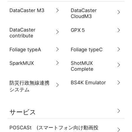
DataCaster M3
DataCaster
CloudM3
DataCaster
GPX５
contribute
Foliage typeA
Foliage typeC
SparkMUX
ShotMUX
Complete
BS4K Emulator
防災行政無線連携
システム
サービス
POSCASt (スマートフォン向け動画投