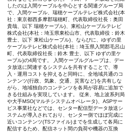
したのは入間ケーブルを中心とする関連グループ局
で、入間ケーブル、瑞穂ケーブルテレビ株式会社(本
社：東京都西多摩郡瑞穂町、代表取締役社長：奥田
貴哉、以下 瑞穂ケーブル)、東松山ケーブルテレビ
株式会社(本社：埼玉県東松山市、代表取締役：鈴木
豊士、以下 東松山ケーブル)、ならびに、ゆずの里
ケーブルテレビ株式会社(本社：埼玉県入間郡毛呂山
町、代表取締役社長：鈴木 豊士、以下 ゆずの里ケ
ーブル)の4局です。
入間ケーブルグループは、デー
タ放送に関連するシステムを共有することで、導
入・運用コストを抑えると同時に、全地域共通のコ
ンテンツ(行政、気象、交通、災害など)を共有しな
がら、地域独自のコンテンツを各局が容易に追加で
きる仕組みを実現しています。
従来、地上波系列局
や大手MSO(マルチシステムオペレータ)、ASPサー
ビス事業社などでは、センター配信型データ放送シ
ステムが導入されており、センター側でほぼ完成に
近いコンテンツ(TSファイル)までを生成して各局に
配信するため、配信ネット間の負荷や機器の互換