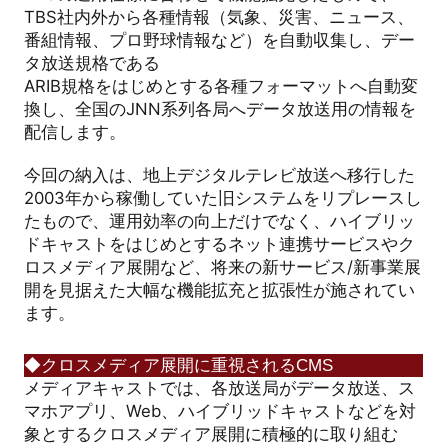
TBS
社内外から各種情報（気象、災害、ニュース、
番組情報、プロ野球情報など）を自動収集し、デー
タ放送規格である
ARIB
規格をはじめとする各種フォーマットへ自動変
換し、全国の
JNN
系列各局へデータ放送用の情報を
配信します。
今回の納入は、地上デジタルテレビ放送へ移行した
2003
年から稼働していた旧システムをリプレースし
たもので、運用効率の向上だけでなく、ハイブリッ
ドキャストをはじめとするネット連携サービスやク
ロスメディア展開など、将来の新サービス
/
新事業展
開を見据えた大幅な機能拡充と拡張性が施されてい
ます。
◆クロスメディア展開に重視されるCMS
メディアキャストでは、各放送局がデータ放送、ス
マホアプリ、Web、ハイブリッドキャストなどを対
象とするクロスメディア展開に積極的に取り組む