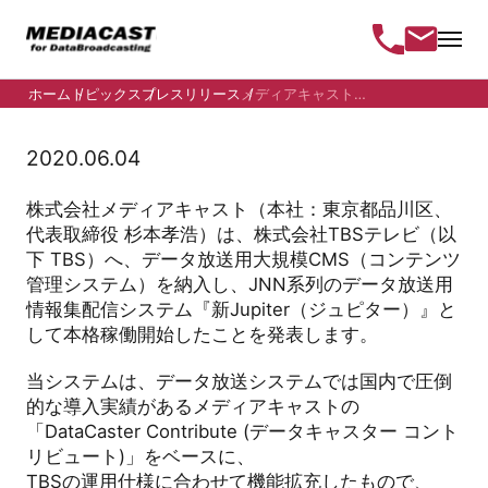
ホーム
トピックス
プレスリリース
メディアキャスト、TBSへデータ放...
2020.06.04
株式会社メディアキャスト（本社：東京都品川区、
代表取締役 杉本孝浩）は、株式会社
TBS
テレビ（以
下
TBS
）へ、データ放送用大規模
CMS
（コンテンツ
管理システム）を納入し、
JNN
系列のデータ放送用
情報集配信システム『新
Jupiter
（ジュピター）』と
して本格稼働開始したことを発表します。
当システムは、データ放送システムでは国内で圧倒
的な導入実績があるメディアキャストの
「
DataCaster Contribute
(データキャスター コント
リビュート
)
」をベースに、
TBS
の運用仕様に合わせて機能拡充したもので、